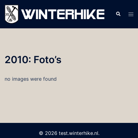
Ga
naar
Zoeken
Tog
de
men
inhoud
2010: Foto’s
no images were found
© 2026 test.winterhike.nl.